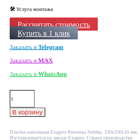
🛠️
Услуга монтажа
Рассчитать стоимость
Купить в 1 клик
Заказать в
Telegram
Заказать в
MAX
Заказать в
WhatsApp
Количество
товара
Плитка
напольная
В корзину
Exagres
Provenza
Nebbia,
330x330x10
Плитка напольная Exagres Provenza Nebbia, 330x330x10 мм.
мм
Изготавливается на заводе Exagres. Страна производства