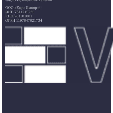
ООО «Евро Импорт»
ИНН 7811719230
КПП 781101001
ОГРН 1197847021734