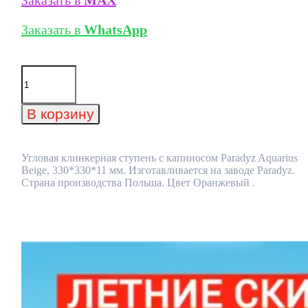
Заказать в
MAX
Заказать в
WhatsApp
Количество
товара
Угловая
клинкерная
В корзину
ступень
с
капиносом
Paradyz
Угловая клинкерная ступень с капиносом Paradyz Aquarius
Aquarius
Beige, 330*330*11 мм. Изготавливается на заводе Paradyz.
Beige,
Страна производства Польша. Цвет Оранжевый .
330*330*11
мм