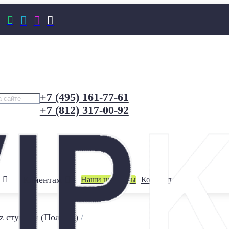




+7 (495) 161-77-61
+7 (812) 317-00-92
Клиентам
Наши шоурумы
Контакты
z ступени (Польша)
/