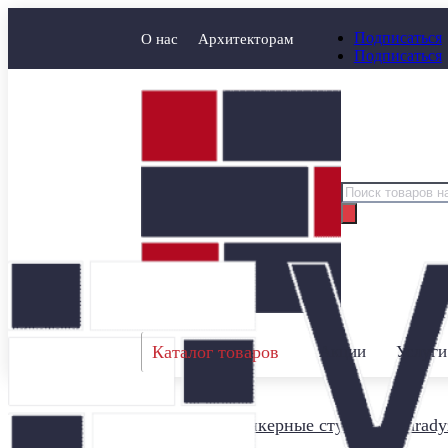
Подписаться
О нас
Архитекторам
Подписаться
Поиск
товаров
Каталог товаров
Акции
Услуги
Главная
/
Клинкерные ступени
/
Parady