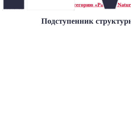
← Назад в категорию «Paradyz Natur
Подступенник структурн