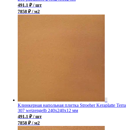
491.1
₽
/ шт
7858 ₽ / м2
Клинкерная напольная плитка Stroeher Keraplatte Terra
307 weizengelb 240х240х12 мм
491.1
₽
/ шт
7858 ₽ / м2