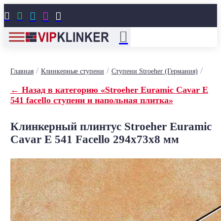





/
/
/
Главная
Клинкерные ступени
Ступени Stroeher (Германия)
← Назад в категорию «Stroeher Euramic Cavar E
541 facello ступени и напольная плитка»
Клинкерный плинтус Stroeher Euramic
Cavar E 541 Facello 294х73х8 мм