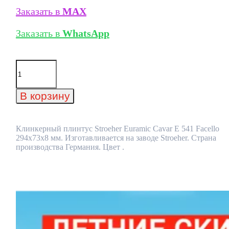
Заказать в
MAX
Заказать в
WhatsApp
Количество
товара
Клинкерный
плинтус
В корзину
Stroeher
Euramic
Cavar
E
Клинкерный плинтус Stroeher Euramic Cavar E 541 Facello
541
294х73х8 мм. Изготавливается на заводе Stroeher. Страна
Facello
производства Германия. Цвет .
294х73х8
мм