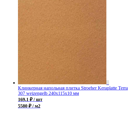
Клинкерная напольная плитка Stroeher Keraplatte Terra
307 weizengelb 240х115х10 мм
169.1
₽
/ шт
5580 ₽ / м2