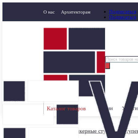
Подписаться
О нас
Архитекторам
Подписаться
Поиск
товаров
Каталог товаров
Акции
Услуги
Главная
/
Клинкерные ступени
/
Ступен