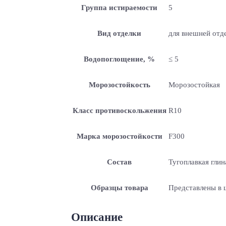
Группа истираемости
5
Вид отделки
для внешней отде
Водопоглощение, %
≤ 5
Морозостойкость
Морозостойкая
Класс противоскольжения
R10
Марка морозостойкости
F300
Состав
Тугоплавкая глин
Образцы товара
Представлены в
Описание