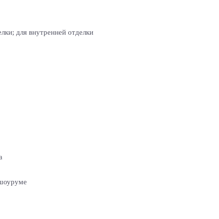
лки; для внутренней отделки
а
 шоуруме