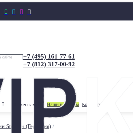




+7 (495) 161-77-61
+7 (812) 317-00-92
Клиентам
Наши шоурумы
Контакты
и Stroeher (Германия)
/