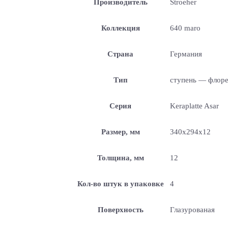
Производитель
Stroeher
Коллекция
640 maro
Страна
Германия
Тип
ступень — флор
Серия
Keraplatte Asar
Размер, мм
340x294x12
Толщина, мм
12
Кол-во штук в упаковке
4
Поверхность
Глазурованая