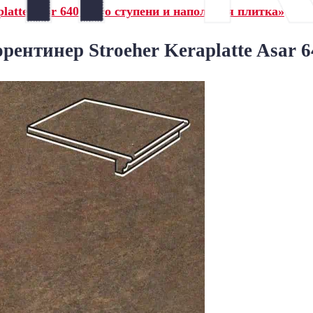
latte Asar 640 maro ступени и напольная плитка»
ентинер Stroeher Keraplatte Asar 