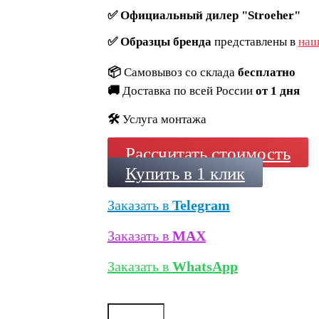
✅
Официальный дилер "Stroeher"
✅
Образцы бренда
представлены в
наш
📦
Самовывоз со склада
бесплатно
🚚
Доставка по всей России
от 1 дня
🛠️
Услуга монтажа
Рассчитать стоимость
Купить в 1 клик
Заказать в
Telegram
Заказать в
MAX
Заказать в
WhatsApp
Количество