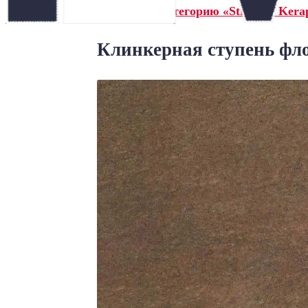
← Назад в категорию «Stroeher Kerap
Клинкерная ступень флор