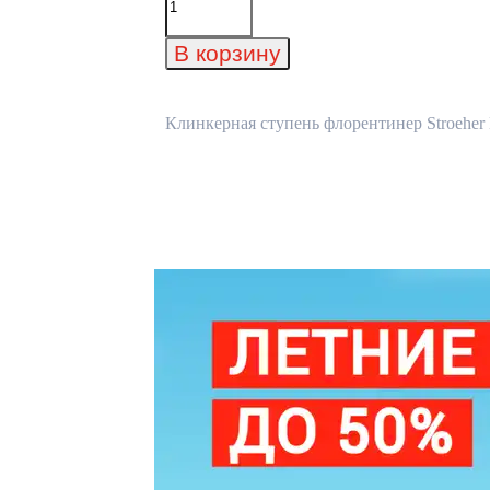
товара
Клинкерная
ступень
В корзину
флорентинер
Stroeher
Keraplatte
Asar
Клинкерная ступень флорентинер Stroeher K
640
maro
340x294x12
мм