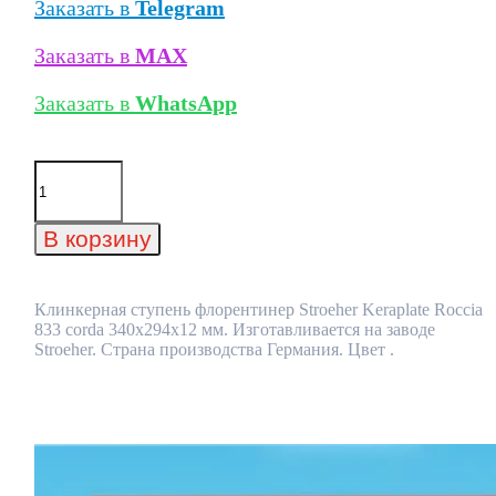
Заказать в
Telegram
Заказать в
MAX
Заказать в
WhatsApp
Количество
товара
Клинкерная
ступень
В корзину
флорентинер
Stroeher
Keraplate
Roccia
Клинкерная ступень флорентинер Stroeher Keraplate Roccia
833
833 corda 340х294х12 мм. Изготавливается на заводе
corda
Stroeher. Страна производства Германия. Цвет .
340х294х12
мм