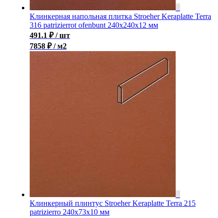
Клинкерная напольная плитка Stroeher Keraplatte Terra
316 patrizierrot ofenbunt 240х240х12 мм
491.1
₽
/ шт
7858 ₽ / м2
Клинкерный плинтус Stroeher Keraplatte Terra 215
patrizierro 240х73х10 мм