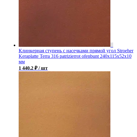
Клинкерная ступень с насечками прямой угол Stroeher
Keraplatte Terra 316 patrizierrot ofenbunt 240х115х52х10
мм
1 440.2
₽
/ шт