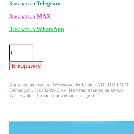
Заказать в
Telegram
Заказать в
MAX
Заказать в
WhatsApp
Количество
товара
Клинкерная
ступень
В корзину
Westerwaelder
Klinker
ATRIUM
LOFT
Клинкерная ступень Westerwaelder Klinker ATRIUM LOFT
Dunkelgrau,
Dunkelgrau, 310x320x9,5 мм. Изготавливается на заводе
310x320x9,5
Westerwalder. Страна производства . Цвет .
мм