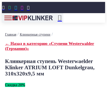





/
/
Главная
Клинкерные ступени
← Назад в категорию «Ступени Westerwalder
(Германия)»
Клинкерная ступень Westerwaelder
Klinker ATRIUM LOFT Dunkelgrau,
310x320x9,5 мм
Скидка 20%