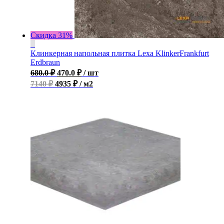
Скидка 31%
Клинкерная напольная плитка Lexa KlinkerFrankfurt
Erdbraun
680.0
₽
470.0
₽
/ шт
7140 ₽
4935 ₽ / м2