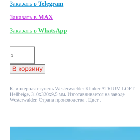
Заказать в
Telegram
Заказать в
MAX
Заказать в
WhatsApp
Количество
товара
Клинкерная
ступень
В корзину
Westerwaelder
Klinker
ATRIUM
LOFT
Клинкерная ступень Westerwaelder Klinker ATRIUM LOFT
Hellbeige,
Hellbeige, 310x320x9,5 мм. Изготавливается на заводе
310x320x9,5
Westerwalder. Страна производства . Цвет .
мм