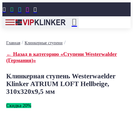





/
/
Главная
Клинкерные ступени
← Назад в категорию «Ступени Westerwalder
(Германия)»
Клинкерная ступень Westerwaelder
Klinker ATRIUM LOFT Hellbeige,
310x320x9,5 мм
Скидка 20%