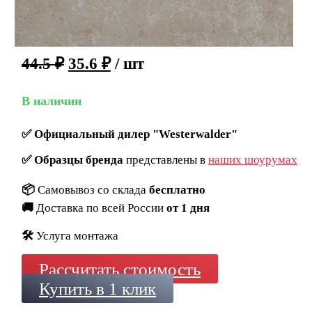
44.5
₽
35.6
₽
/ шт
В наличии
✅
Официальный дилер "Westerwalder"
✅
Образцы бренда
представлены в
наших шоурумах
📦
Самовывоз со склада
бесплатно
🚚
Доставка по всей России
от 1 дня
🛠️
Услуга монтажа
Рассчитать стоимость
Купить в 1 клик