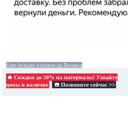
Еще больше отзывов на Яндексе
🔥 Скидки до 50% на материалы! Узнайте
цены и наличие
☎️ Позвоните сейчас >>