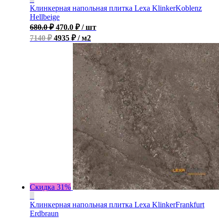
Клинкерная напольная плитка Lexa KlinkerKoblenz
Hellbeige
680.0
₽
470.0
₽
/ шт
7140 ₽
4935 ₽ / м2
Скидка 31%
Клинкерная напольная плитка Lexa KlinkerFrankfurt
Erdbraun