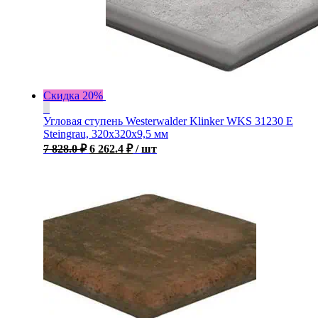
Скидка 20%
Угловая ступень Westerwalder Klinker WKS 31230 E
Steingrau, 320x320x9,5 мм
7 828.0
₽
6 262.4
₽
/ шт