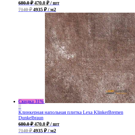
680.0
₽
470.0
₽
/ шт
7140 ₽
4935 ₽ / м2
Скидка 31%
Клинкерная напольная плитка Lexa KlinkerBremen
Dunkelbraun
680.0
₽
470.0
₽
/ шт
7140 ₽
4935 ₽ / м2