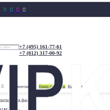




+7 (495) 161-77-61
+7 (812) 317-00-92
Клиентам
Наши шоурумы
Контакты
литкой для фасада
/