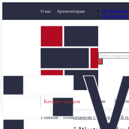
Подписаться
О нас
Архитекторам
Подписаться
Поиск
товаров
Каталог товаров
Акции
Услуги
Главная
/
Термопанели с клинкерной п