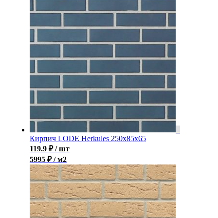
Кирпич LODE Herkules 250x85x65
119.9
₽
/ шт
5995 ₽ / м2