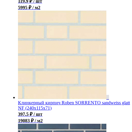
119.9
₽
/ шт
5995 ₽ / м2
Клинкерный кирпич Roben SORRENTO sandweiss glatt
NF (240x115x71)
397.5
₽
/ шт
19083 ₽ / м2