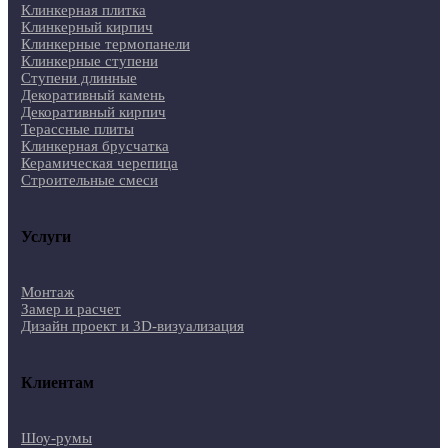
Клинкерная плитка
Клинкерный кирпич
Клинкерные термопанели
Клинкерные ступени
Ступени длинные
Декоративный камень
Декоративный кирпич
Терассные плиты
Клинкерная брусчатка
Керамическая черепица
Строительные смеси
Услуги
Монтаж
Замер и расчет
Дизайн проект и 3D-визуализация
Клиентам
Шоу-румы