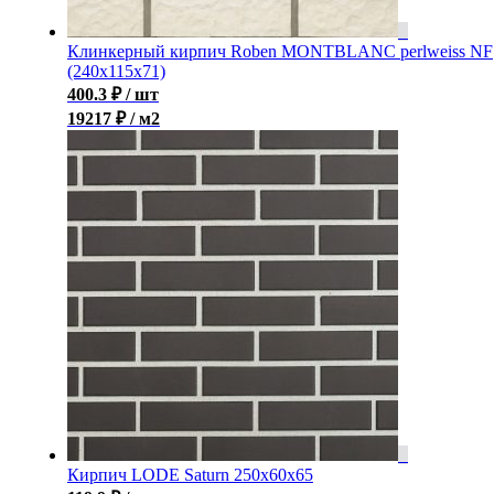
Клинкерный кирпич Roben MONTBLANC perlweiss NF
(240x115x71)
400.3
₽
/ шт
19217 ₽ / м2
Кирпич LODE Saturn 250x60x65