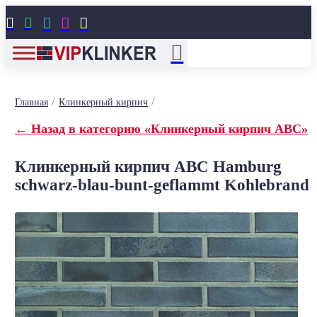





/
/
Главная
Клинкерный кирпич
← Назад в категорию «Клинкерный кирпич ABC»
Клинкерный кирпич ABC Hamburg
schwarz-blau-bunt-geflammt Kohlebrand