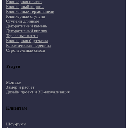
Клинкерная плитка
Клинкерный кирпич
Клинкерные термопанели
Клинкерные ступени
Ступени длинные
Декоративный камень
Декоративный кирпич
Терассные плиты
Клинкерная брусчатка
Керамическая черепица
Строительные смеси
Услуги
Монтаж
Замер и расчет
Дизайн проект и 3D-визуализация
Клиентам
Шоу-румы