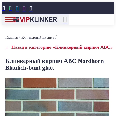





/
/
Главная
Клинкерный кирпич
← Назад в категорию «Клинкерный кирпич ABC»
Клинкерный кирпич ABC Nordhorn
Bläulich-bunt glatt