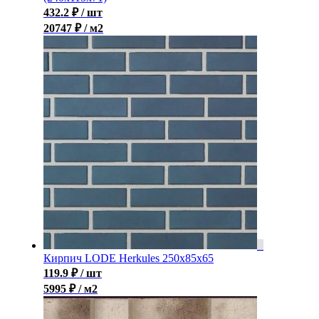
432.2
₽
/ шт
20747 ₽ / м2
Кирпич LODE Herkules 250x85x65
119.9
₽
/ шт
5995 ₽ / м2