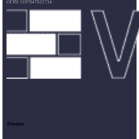
ОГРН 1197847021734
Товары