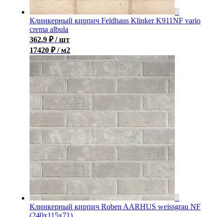
Клинкерный кирпич Feldhaus Klinker K911NF vario
crema albula
362.9
₽
/ шт
17420 ₽ / м2
Клинкерный кирпич Roben AARHUS weissgrau NF
(240х115х71)