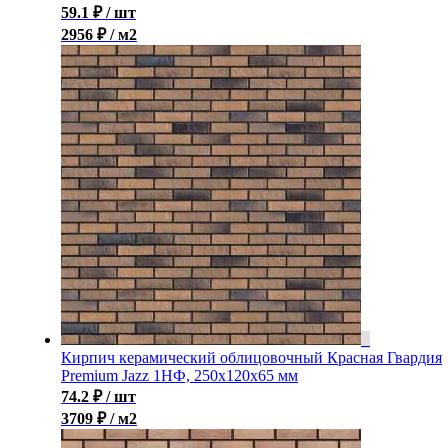
59.1
₽
/ шт
2956 ₽ / м2
Кирпич керамический облицовочный Красная Гвардия
Premium Jazz 1НФ, 250x120x65 мм
74.2
₽
/ шт
3709 ₽ / м2