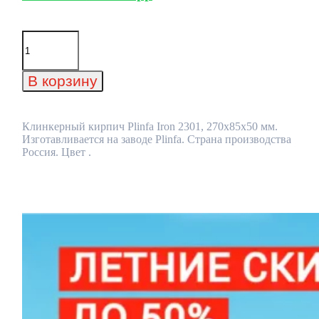
Количество
товара
Клинкерный
кирпич
В корзину
Plinfa
Iron
2301,
270x85x50
Клинкерный кирпич Plinfa Iron 2301, 270x85x50 мм.
мм
Изготавливается на заводе Plinfa. Страна производства
Россия. Цвет .