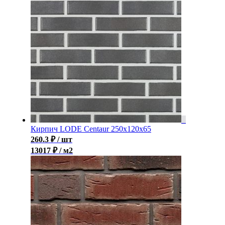
Кирпич LODE Centaur 250x120x65
260.3
₽
/ шт
13017 ₽ / м2