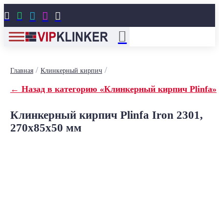





/
/
Главная
Клинкерный кирпич
← Назад в категорию «Клинкерный кирпич Plinfa»
Клинкерный кирпич Plinfa Iron 2301,
270x85x50 мм