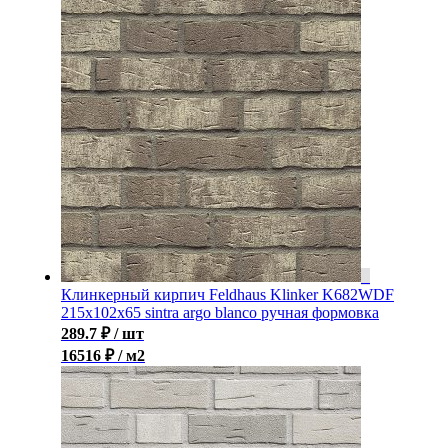
Клинкерный кирпич Feldhaus Klinker K682WDF
215x102x65 sintra argo blanco ручная формовка
289.7
₽
/ шт
16516 ₽ / м2