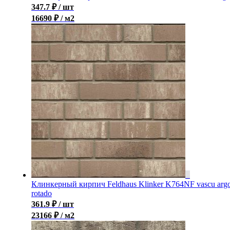
347.7
₽
/ шт
16690 ₽ / м2
Клинкерный кирпич Feldhaus Klinker K764NF vascu arg
rotado
361.9
₽
/ шт
23166 ₽ / м2