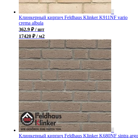
Клинкерный кирпич Feldhaus Klinker K911NF vario
crema albula
362.9
₽
/ шт
17420 ₽ / м2
Клинкерный кирпич Feldhaus Klinker K680NF sintra arg