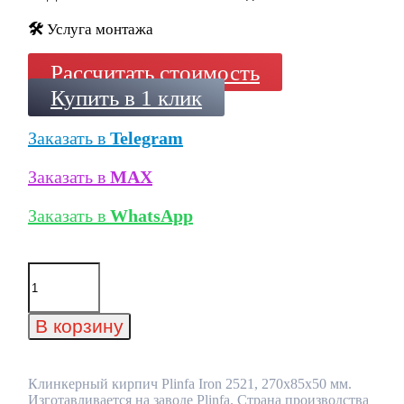
🛠️
Услуга монтажа
Рассчитать стоимость
Купить в 1 клик
Заказать в
Telegram
Заказать в
MAX
Заказать в
WhatsApp
Количество
товара
Клинкерный
кирпич
В корзину
Plinfa
Iron
2521,
270x85x50
Клинкерный кирпич Plinfa Iron 2521, 270x85x50 мм.
мм
Изготавливается на заводе Plinfa. Страна производства