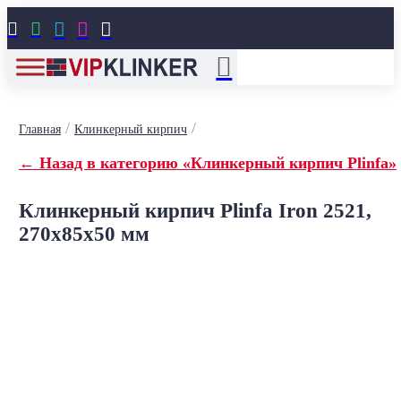





/
/
Главная
Клинкерный кирпич
← Назад в категорию «Клинкерный кирпич Plinfa»
Клинкерный кирпич Plinfa Iron 2521,
270x85x50 мм