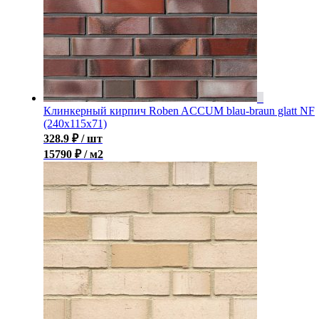
Клинкерный кирпич Roben ACCUM blau-braun glatt NF
(240х115х71)
328.9
₽
/ шт
15790 ₽ / м2