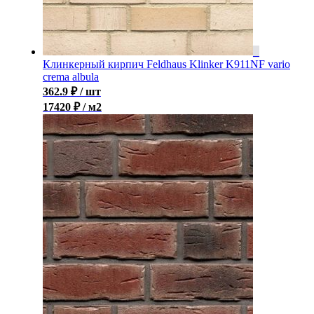
Клинкерный кирпич Feldhaus Klinker K911NF vario
crema albula
362.9
₽
/ шт
17420 ₽ / м2