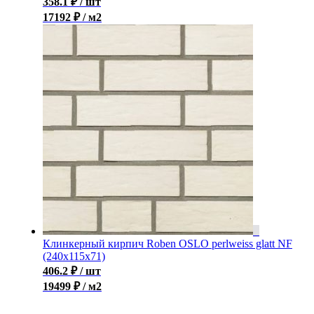
358.1
₽
/ шт
17192 ₽ / м2
Клинкерный кирпич Roben OSLO perlweiss glatt NF
(240x115x71)
406.2
₽
/ шт
19499 ₽ / м2