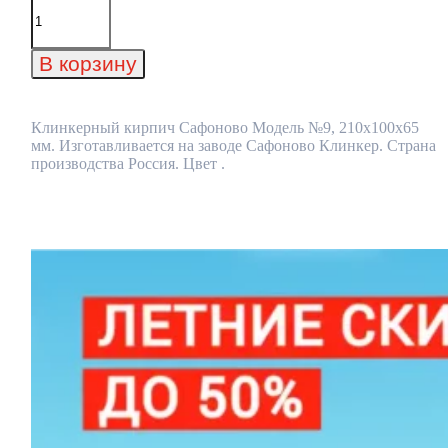
Количество
товара
Клинкерный
кирпич
В корзину
Сафоново
Модель
№9,
210x100x65
Клинкерный кирпич Сафоново Модель №9, 210x100x65
мм
мм. Изготавливается на заводе Сафоново Клинкер. Страна
производства Россия. Цвет .