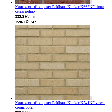
Клинкерный кирпич Feldhaus Klinker K663NF sintra
cerasi nelino
332.5
₽
/ шт
15961 ₽ / м2
Клинкерный кирпич Feldhaus Klinker K741NF vascu
crema bora