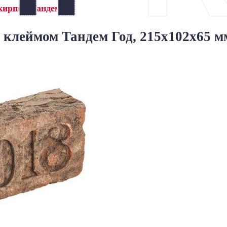
кирпич Тандем»
клеймом Тандем Год, 215x102x65 м