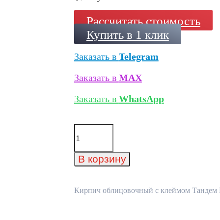
Рассчитать стоимость
Купить в 1 клик
Заказать в
Telegram
Заказать в
MAX
Заказать в
WhatsApp
Количество
товара
Кирпич
облицовочный
В корзину
с
клеймом
Тандем
Год,
Кирпич облицовочный с клеймом Тандем Го
215x102x65
мм