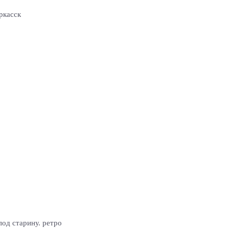
ркасск
од старину. ретро