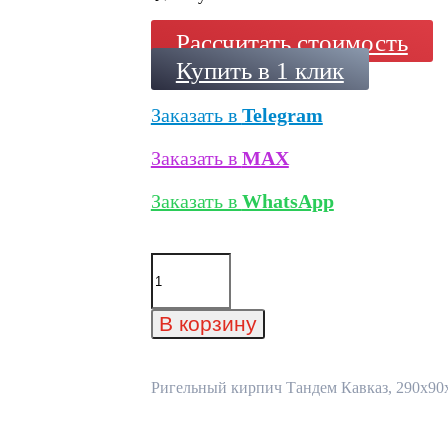
Рассчитать стоимость
Купить в 1 клик
Заказать в
Telegram
Заказать в
MAX
Заказать в
WhatsApp
Количество
товара
Ригельный
кирпич
В корзину
Тандем
Кавказ,
290x90x40
мм
Ригельный кирпич Тандем Кавказ, 290x90x4