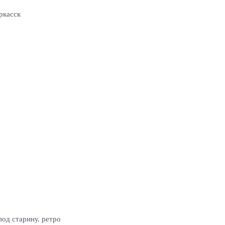
ркасск
од старину. ретро