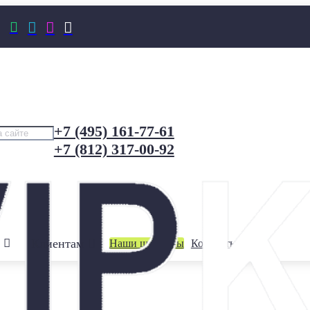




+7 (495) 161-77-61
+7 (812) 317-00-92
Клиентам
Наши шоурумы
Контакты