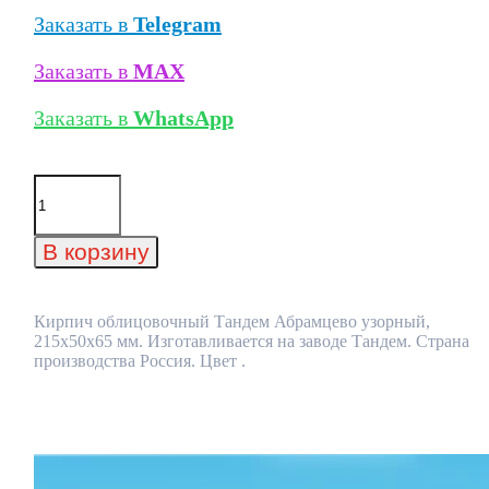
Заказать в
Telegram
Заказать в
MAX
Заказать в
WhatsApp
Количество
товара
Кирпич
облицовочный
В корзину
Тандем
Абрамцево
узорный,
215x50x65
Кирпич облицовочный Тандем Абрамцево узорный,
мм
215x50x65 мм. Изготавливается на заводе Тандем. Страна
производства Россия. Цвет .