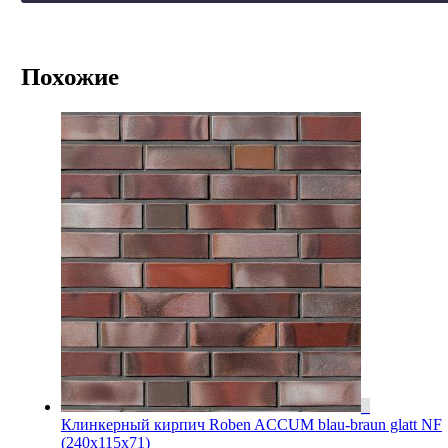
Похожие
Клинкерный кирпич Roben ACCUM blau-braun glatt NF
(240х115х71)