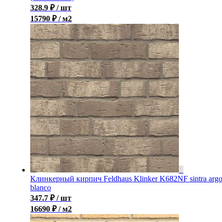
328.9
₽
/ шт
15790 ₽ / м2
Клинкерный кирпич Feldhaus Klinker K682NF sintra arg
blanco
347.7
₽
/ шт
16690 ₽ / м2