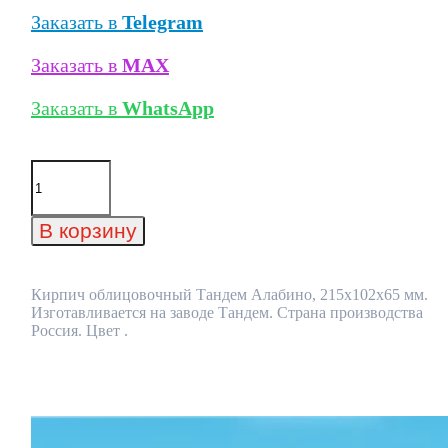
Заказать в
Telegram
Заказать в
MAX
Заказать в
WhatsApp
Количество
товара
Кирпич
облицовочный
В корзину
Тандем
Алабино,
215x102x65
мм
Кирпич облицовочный Тандем Алабино, 215x102x65 мм.
Изготавливается на заводе Тандем. Страна производства
Россия. Цвет .