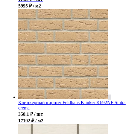
5995 ₽ / м2
Клинкерный кирпич Feldhaus Klinker K692NF Sintra
crema
358.1
₽
/ шт
17192 ₽ / м2