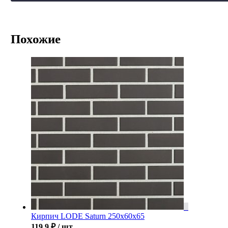
Похожие
Кирпич LODE Saturn 250x60x65
119.9
₽
/ шт