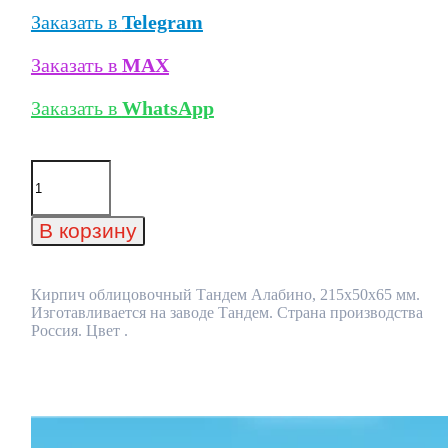
Заказать в
Telegram
Заказать в
MAX
Заказать в
WhatsApp
Количество
товара
Кирпич
облицовочный
В корзину
Тандем
Алабино,
215x50x65
мм
Кирпич облицовочный Тандем Алабино, 215x50x65 мм.
Изготавливается на заводе Тандем. Страна производства
Россия. Цвет .