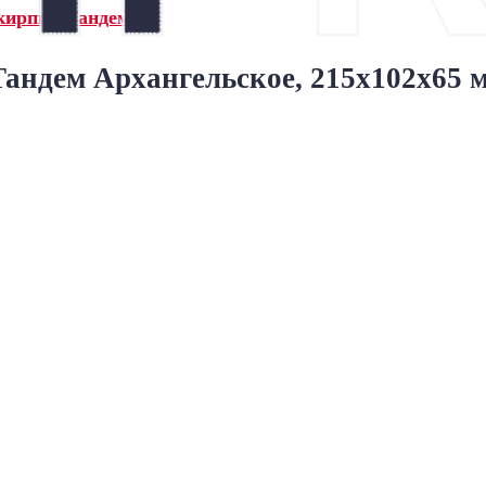
кирпич Тандем»
андем Архангельское, 215x102x65 