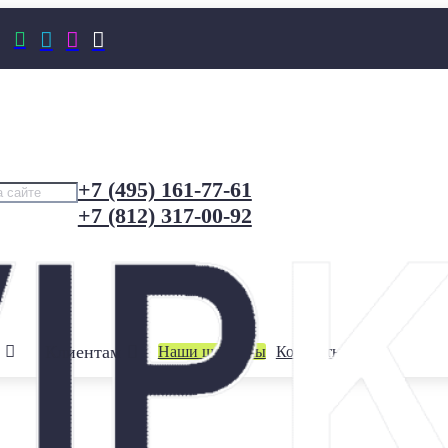




+7 (495) 161-77-61
+7 (812) 317-00-92
Клиентам
Наши шоурумы
Контакты