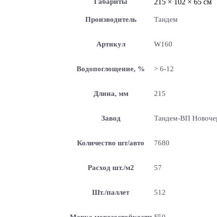
Габариты
215 × 102 × 65 см
Производитель
Тандем
Артикул
W160
Водопоглощение, %
> 6-12
Длина, мм
215
Завод
Тандем-ВП Новоче
Количество шт/авто
7680
Расход шт./м2
57
Шт./паллет
512