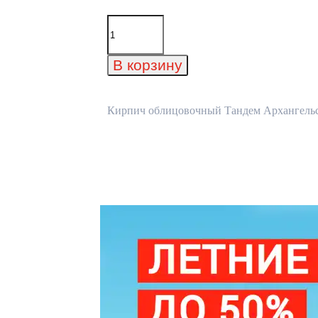
Количество
товара
Кирпич
облицовочный
В корзину
Тандем
Архангельское,
215x102x65
мм
Кирпич облицовочный Тандем Архангельско