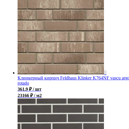
Клинкерный кирпич Feldhaus Klinker K764NF vascu arg
rotado
361.9
₽
/ шт
23166 ₽ / м2