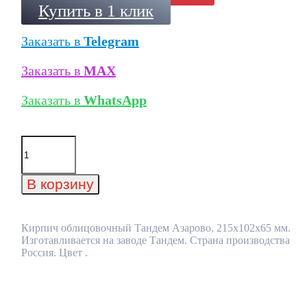
Купить в 1 клик
Заказать в
Telegram
Заказать в
MAX
Заказать в
WhatsApp
Количество
товара
Кирпич
облицовочный
В корзину
Тандем
Азарово,
215x102x65
мм
Кирпич облицовочный Тандем Азарово, 215x102x65 мм.
Изготавливается на заводе Тандем. Страна производства
Россия. Цвет .