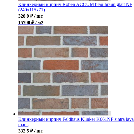
Клинкерный кирпич Roben ACCUM blau-braun glatt NF
(240х115х71)
328.9
₽
/ шт
15790 ₽ / м2
Клинкерный кирпич Feldhaus Klinker K661NF sintra lava
maris
332.5
₽
/ шт