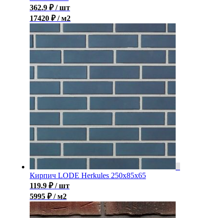
362.9
₽
/ шт
17420 ₽ / м2
Кирпич LODE Herkules 250x85x65
119.9
₽
/ шт
5995 ₽ / м2