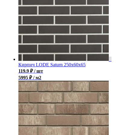
Кирпич LODE Saturn 250x60x65
119.9
₽
/ шт
5995 ₽ / м2