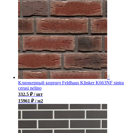
Клинкерный кирпич Feldhaus Klinker K663NF sintra
cerasi nelino
332.5
₽
/ шт
15961 ₽ / м2