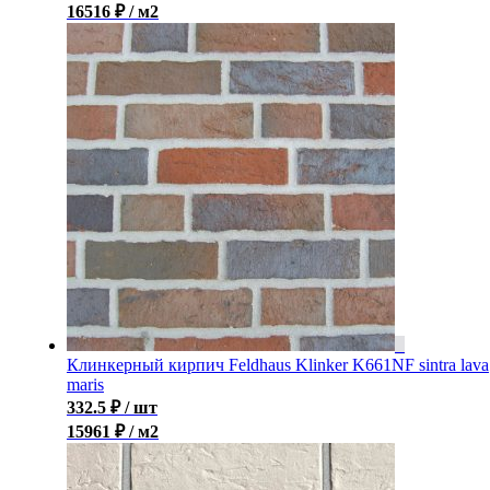
16516 ₽ / м2
Клинкерный кирпич Feldhaus Klinker K661NF sintra lava
maris
332.5
₽
/ шт
15961 ₽ / м2