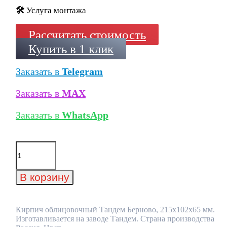
🛠️
Услуга монтажа
Рассчитать стоимость
Купить в 1 клик
Заказать в
Telegram
Заказать в
MAX
Заказать в
WhatsApp
Количество
товара
Кирпич
облицовочный
В корзину
Тандем
Берново,
215x102x65
мм
Кирпич облицовочный Тандем Берново, 215x102x65 мм.
Изготавливается на заводе Тандем. Страна производства