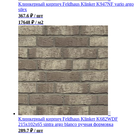
Клинкерный кирпич Feldhaus Klinker K947NF vario argo
silex
367.6
₽
/ шт
17648 ₽ / м2
Клинкерный кирпич Feldhaus Klinker K682WDF
215x102x65 sintra argo blanco ручная формовка
289.7
₽
/ шт