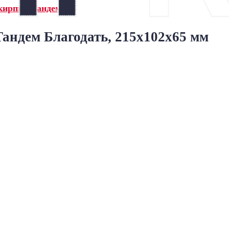
кирпич Тандем»
андем Благодать, 215x102x65 мм