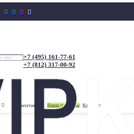




+7 (495) 161-77-61
+7 (812) 317-00-92
Клиентам
Наши шоурумы
Контакты