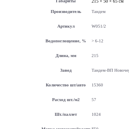
Габариты
215 × 50 × 65 см
Производитель
Тандем
Артикул
W051/2
Водопоглощение, %
> 6-12
Длина, мм
215
Завод
Тандем-ВП Новоче
Количество шт/авто
15360
Расход шт./м2
57
Шт./паллет
1024