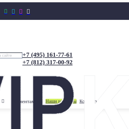




+7 (495) 161-77-61
+7 (812) 317-00-92
Клиентам
Наши шоурумы
Контакты