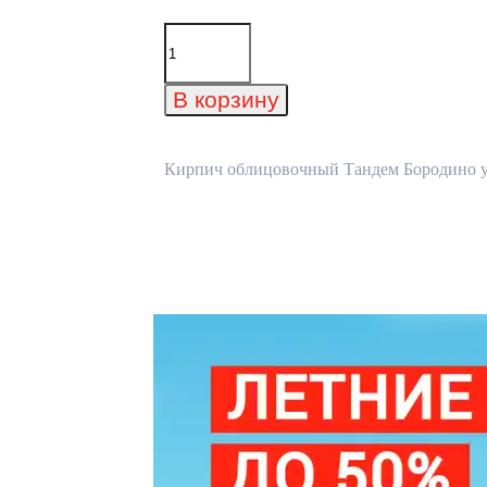
Количество
товара
Кирпич
облицовочный
В корзину
Тандем
Бородино
узорный,
215x50x65
Кирпич облицовочный Тандем Бородино узо
мм