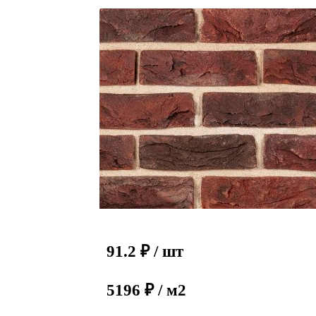
91.2
₽
/ шт
5196 ₽ / м2