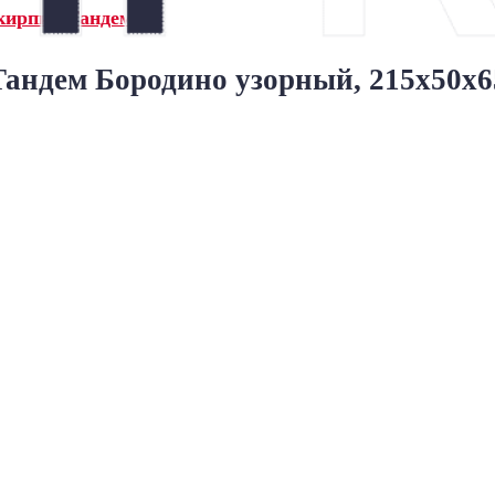
кирпич Тандем»
андем Бородино узорный, 215x50x6