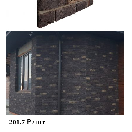
201.7
₽
/ шт