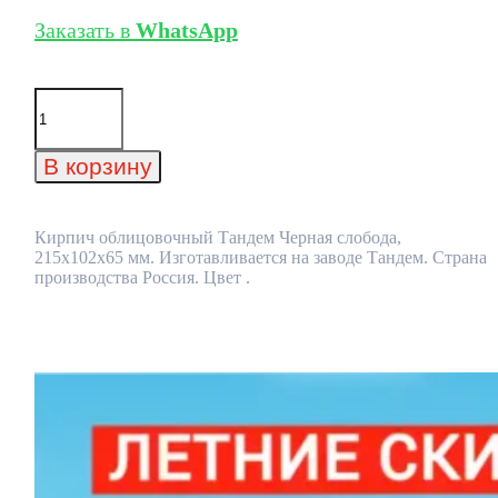
Заказать в
WhatsApp
Количество
товара
Кирпич
облицовочный
В корзину
Тандем
Черная
слобода,
215x102x65
Кирпич облицовочный Тандем Черная слобода,
мм
215x102x65 мм. Изготавливается на заводе Тандем. Страна
производства Россия. Цвет .