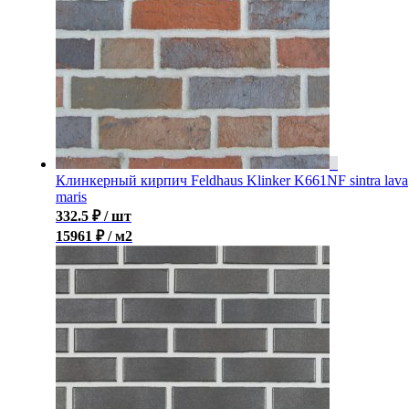
Клинкерный кирпич Feldhaus Klinker K661NF sintra lava
maris
332.5
₽
/ шт
15961 ₽ / м2