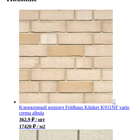
Клинкерный кирпич Feldhaus Klinker K911NF vario
crema albula
362.9
₽
/ шт
17420 ₽ / м2