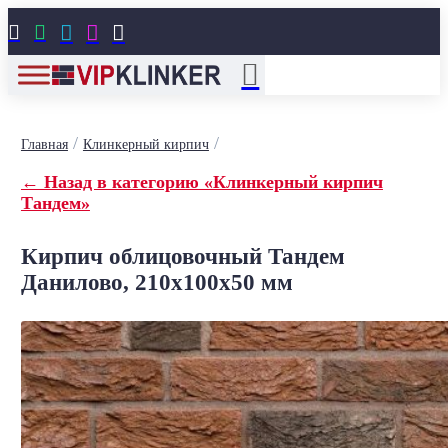





/
/
Главная
Клинкерный кирпич
← Назад в категорию «Клинкерный кирпич
Тандем»
Кирпич облицовочный Тандем
Данилово, 210x100x50 мм