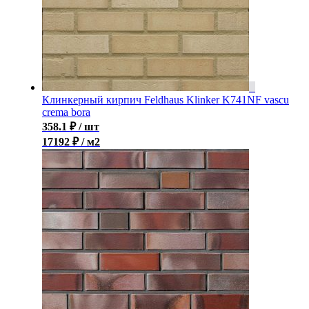
Клинкерный кирпич Feldhaus Klinker K741NF vascu
crema bora
358.1
₽
/ шт
17192 ₽ / м2