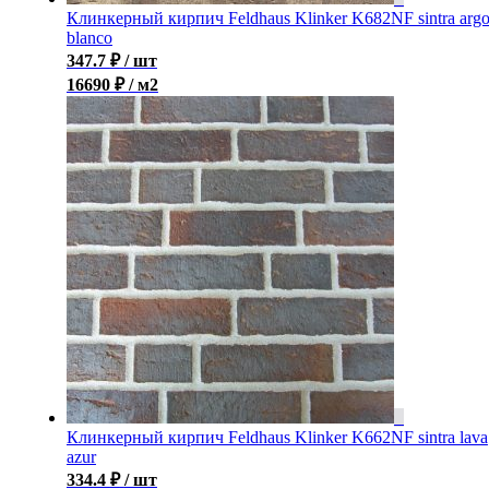
Клинкерный кирпич Feldhaus Klinker K682NF sintra arg
blanco
347.7
₽
/ шт
16690 ₽ / м2
Клинкерный кирпич Feldhaus Klinker K662NF sintra lava
azur
334.4
₽
/ шт