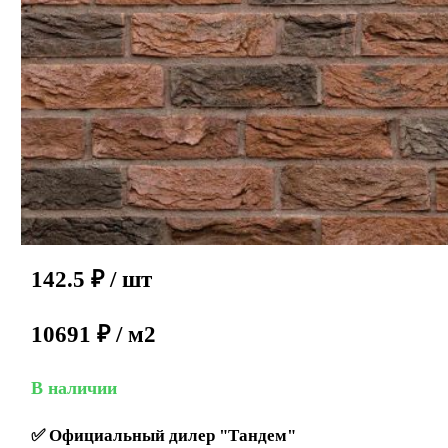
142.5
₽
/ шт
10691 ₽ / м2
В наличии
✅
Официальный дилер "Тандем"