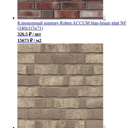
Клинкерный кирпич Roben ACCUM blau-braun glatt NF
(240х115х71)
326.5
₽
/ шт
15673 ₽ / м2