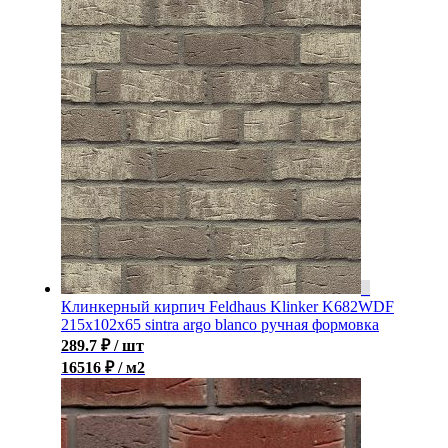
Клинкерный кирпич Feldhaus Klinker K682WDF
215x102x65 sintra argo blanco ручная формовка
289.7
₽
/ шт
16516 ₽ / м2