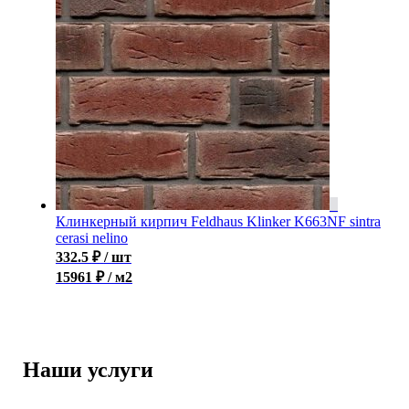
Клинкерный кирпич Feldhaus Klinker K663NF sintra
cerasi nelino
332.5
₽
/ шт
15961 ₽ / м2
Наши услуги