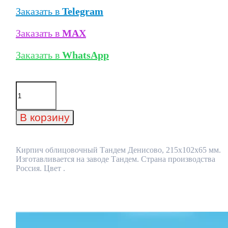
Заказать в
Telegram
Заказать в
MAX
Заказать в
WhatsApp
Количество
товара
Кирпич
облицовочный
В корзину
Тандем
Денисово,
215x102x65
мм
Кирпич облицовочный Тандем Денисово, 215x102x65 мм.
Изготавливается на заводе Тандем. Страна производства
Россия. Цвет .