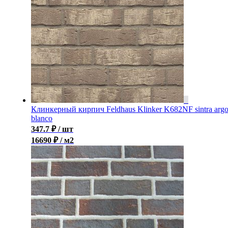
Клинкерный кирпич Feldhaus Klinker K682NF sintra arg
blanco
347.7
₽
/ шт
16690 ₽ / м2