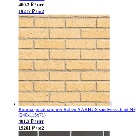
400.3
₽
/ шт
19217 ₽ / м2
Клинкерный кирпич Roben AARHUS sandweiss-bunt NF
(240х115х71)
401.3
₽
/ шт
19261 ₽ / м2