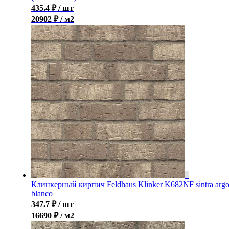
435.4
₽
/ шт
20902 ₽ / м2
Клинкерный кирпич Feldhaus Klinker K682NF sintra arg
blanco
347.7
₽
/ шт
16690 ₽ / м2