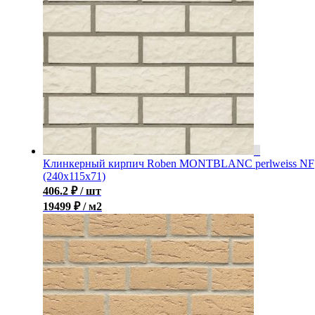
Клинкерный кирпич Roben MONTBLANC perlweiss NF
(240x115x71)
406.2
₽
/ шт
19499 ₽ / м2