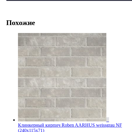
Похожие
Клинкерный кирпич Roben AARHUS weissgrau NF
(240х115х71)