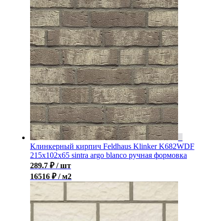
Клинкерный кирпич Feldhaus Klinker K682WDF
215x102x65 sintra argo blanco ручная формовка
289.7
₽
/ шт
16516 ₽ / м2