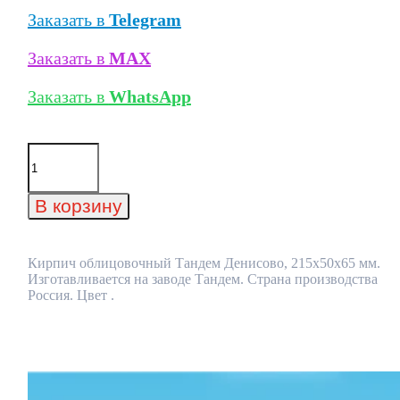
Заказать в
Telegram
Заказать в
MAX
Заказать в
WhatsApp
Количество
товара
Кирпич
облицовочный
В корзину
Тандем
Денисово,
215x50x65
мм
Кирпич облицовочный Тандем Денисово, 215x50x65 мм.
Изготавливается на заводе Тандем. Страна производства
Россия. Цвет .