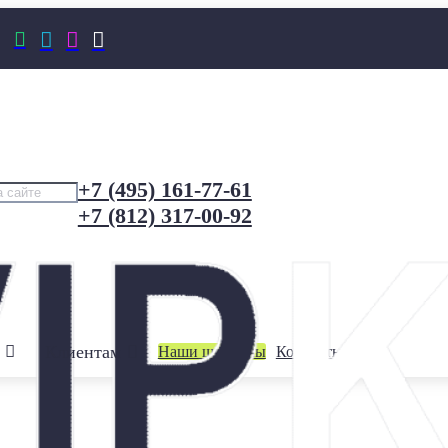




+7 (495) 161-77-61
+7 (812) 317-00-92
Клиентам
Наши шоурумы
Контакты