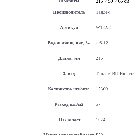
Габариты
215 × 50 × 65 см
Производитель
Тандем
Артикул
W122/2
Водопоглощение, %
> 6-12
Длина, мм
215
Завод
Тандем-ВП Новоче
Количество шт/авто
15360
Расход шт./м2
57
Шт./паллет
1024