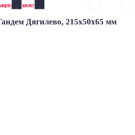
кирпич Тандем»
андем Дягилево, 215x50x65 мм