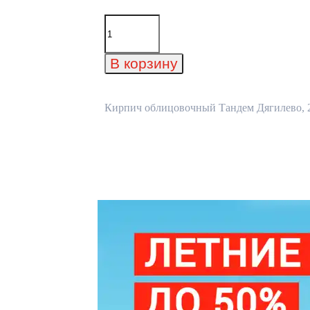
Количество
товара
Кирпич
облицовочный
В корзину
Тандем
Дягилево,
215x50x65
мм
Кирпич облицовочный Тандем Дягилево, 21