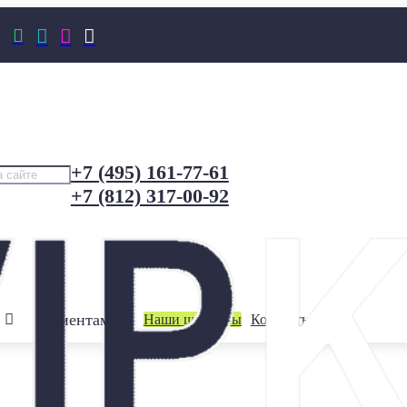




+7 (495) 161-77-61
+7 (812) 317-00-92
Клиентам
Наши шоурумы
Контакты