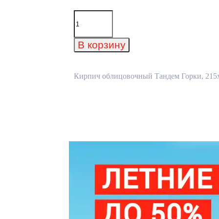
Количество
товара
Кирпич
облицовочный
В корзину
Тандем
Горки,
215x50x65
мм
Кирпич облицовочный Тандем Горки, 215x5