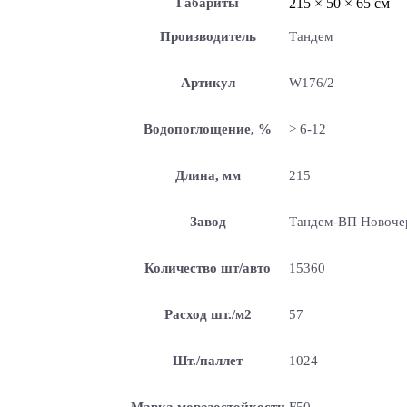
Габариты
215 × 50 × 65 см
Производитель
Тандем
Артикул
W176/2
Водопоглощение, %
> 6-12
Длина, мм
215
Завод
Тандем-ВП Новоче
Количество шт/авто
15360
Расход шт./м2
57
Шт./паллет
1024