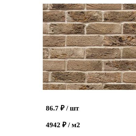
86.7
₽
/ шт
4942 ₽ / м2