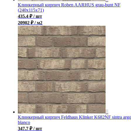
Клинкерный кирпич Roben AARHUS grau-bunt NF
(240х115х71)
435.4
₽
/ шт
20902 ₽ / м2
Клинкерный кирпич Feldhaus Klinker K682NF sintra arg
blanco
347.7
₽
/ шт