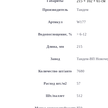
Габариты
215 × 102 × 65 см
Производитель
Тандем
Артикул
W177
Водопоглощение, %
> 6-12
Длина, мм
215
Завод
Тандем-ВП Новоче
Количество шт/авто
7680
Расход шт./м2
57
Шт./паллет
512