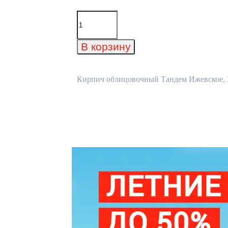
Количество
товара
Кирпич
облицовочный
В корзину
Тандем
Ижевское,
215x102x65
мм
Кирпич облицовочный Тандем Ижевское, 21