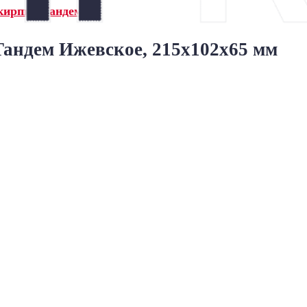
кирпич Тандем»
андем Ижевское, 215x102x65 мм