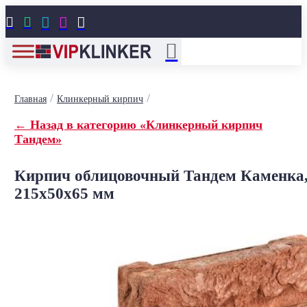





/
/
Главная
Клинкерный кирпич
← Назад в категорию «Клинкерный кирпич
Тандем»
Кирпич облицовочный Тандем Каменка
215x50x65 мм