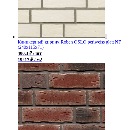
Клинкерный кирпич Roben OSLO perlweiss glatt NF
(240x115x71)
400.3
₽
/ шт
19217 ₽ / м2