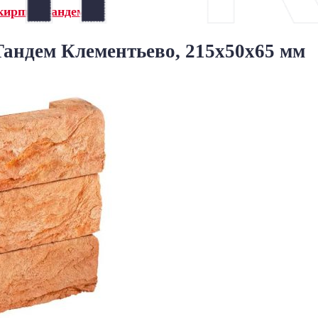
кирпич Тандем»
андем Клементьево, 215x50x65 мм