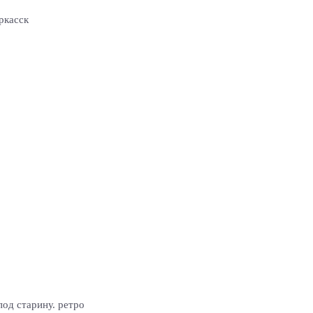
ркасск
од старину. ретро