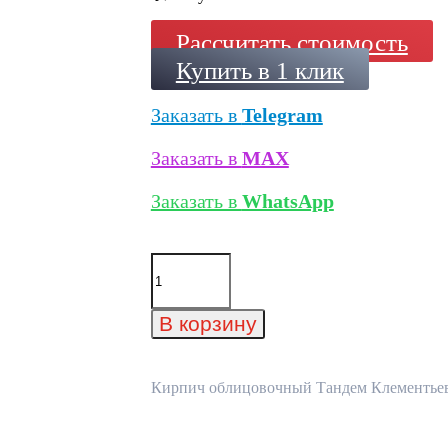
Рассчитать стоимость
Купить в 1 клик
Заказать в
Telegram
Заказать в
MAX
Заказать в
WhatsApp
Количество
товара
Кирпич
облицовочный
В корзину
Тандем
Клементьево,
215x50x65
мм
Кирпич облицовочный Тандем Клементьево,