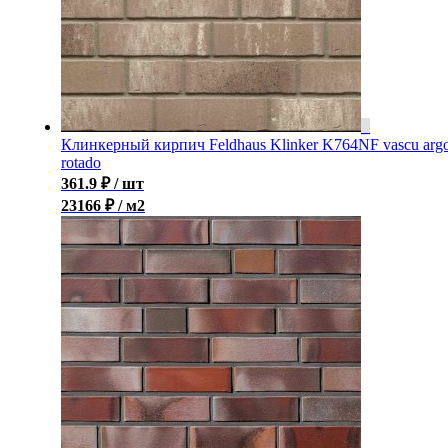
Клинкерный кирпич Feldhaus Klinker K764NF vascu arg
rotado
361.9
₽
/ шт
23166 ₽ / м2