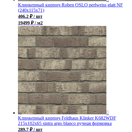
Клинкерный кирпич Roben OSLO perlweiss glatt NF
(240x115x71)
406.2
₽
/ шт
19499 ₽ / м2
Клинкерный кирпич Feldhaus Klinker K682WDF
215x102x65 sintra argo blanco ручная формовка
289.7
₽
/ шт