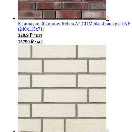
Клинкерный кирпич Roben ACCUM blau-braun glatt NF
(240х115х71)
328.9
₽
/ шт
15790 ₽ / м2