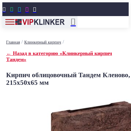





/
/
Главная
Клинкерный кирпич
← Назад в категорию «Клинкерный кирпич
Тандем»
Кирпич облицовочный Тандем Кленово,
215x50x65 мм