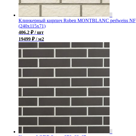
Клинкерный кирпич Roben MONTBLANC perlweiss NF
(240x115x71)
406.2
₽
/ шт
19499 ₽ / м2