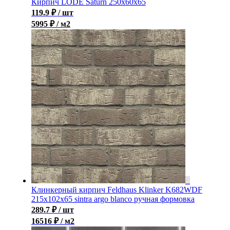
Кирпич LODE Saturn 250x60x65
119.9
₽
/ шт
5995 ₽ / м2
Клинкерный кирпич Feldhaus Klinker K682WDF
215x102x65 sintra argo blanco ручная формовка
289.7
₽
/ шт
16516 ₽ / м2