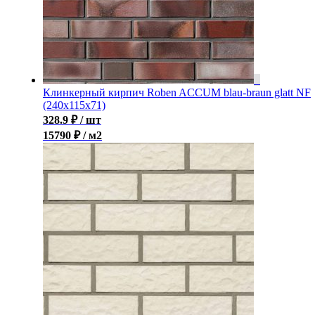
Клинкерный кирпич Roben ACCUM blau-braun glatt NF
(240х115х71)
328.9
₽
/ шт
15790 ₽ / м2