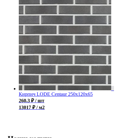
Кирпич LODE Centaur 250x120x65
260.3
₽
/ шт
13017 ₽ / м2