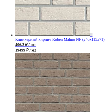
Клинкерный кирпич Roben Malmo NF (240x115x71)
406.2
₽
/ шт
19499 ₽ / м2