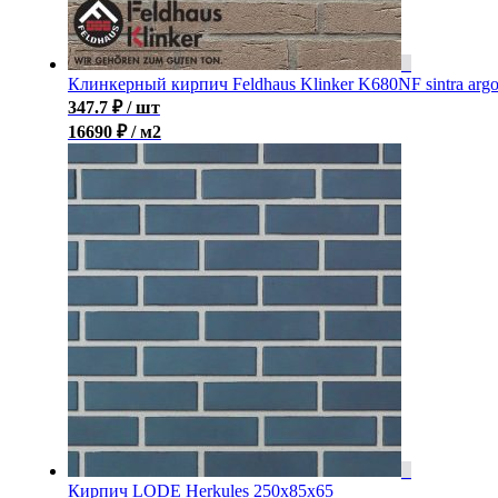
Клинкерный кирпич Feldhaus Klinker K680NF sintra arg
347.7
₽
/ шт
16690 ₽ / м2
Кирпич LODE Herkules 250x85x65