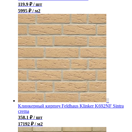
119.9
₽
/ шт
5995 ₽ / м2
Клинкерный кирпич Feldhaus Klinker K692NF Sintra
crema
358.1
₽
/ шт
17192 ₽ / м2