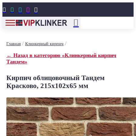





/
/
Главная
Клинкерный кирпич
← Назад в категорию «Клинкерный кирпич
Тандем»
Кирпич облицовочный Тандем
Красково, 215x102x65 мм