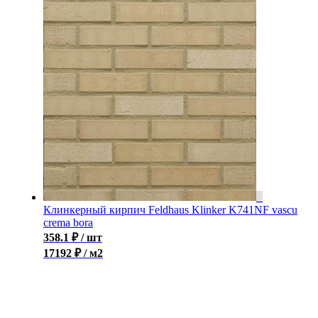
Клинкерный кирпич Feldhaus Klinker K741NF vascu
crema bora
358.1
₽
/ шт
17192 ₽ / м2