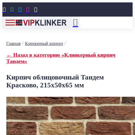





/
/
Главная
Клинкерный кирпич
← Назад в категорию «Клинкерный кирпич
Тандем»
Кирпич облицовочный Тандем
Красково, 215x50x65 мм