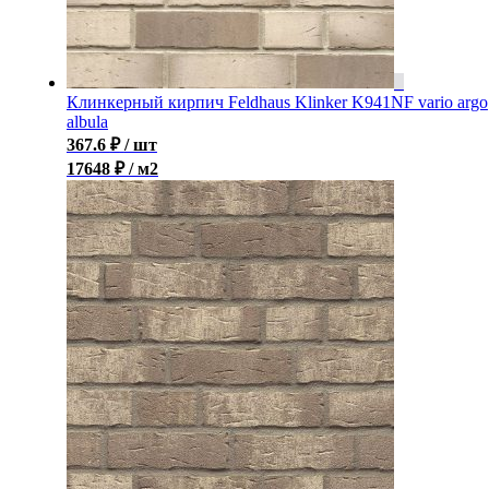
Клинкерный кирпич Feldhaus Klinker K941NF vario argo
albula
367.6
₽
/ шт
17648 ₽ / м2