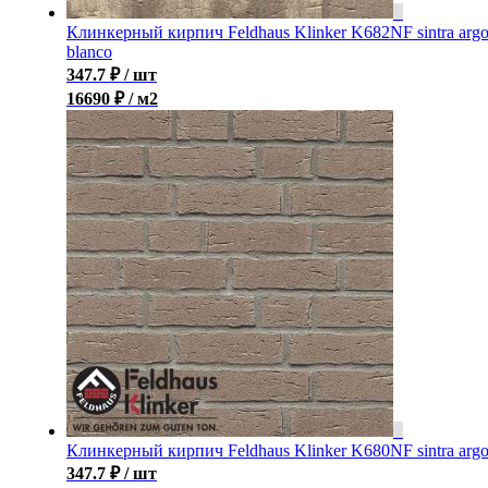
Клинкерный кирпич Feldhaus Klinker K682NF sintra arg
blanco
347.7
₽
/ шт
16690 ₽ / м2
Клинкерный кирпич Feldhaus Klinker K680NF sintra arg
347.7
₽
/ шт