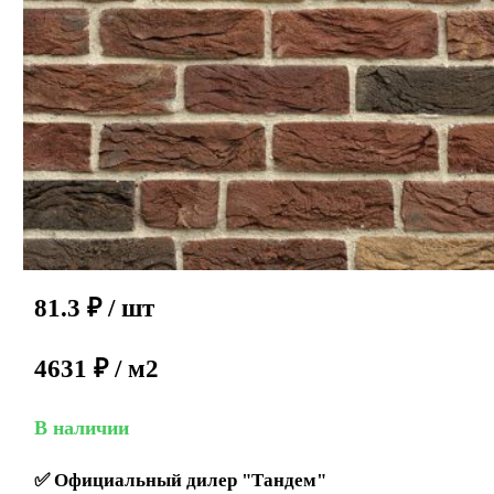
81.3
₽
/ шт
4631 ₽ / м2
В наличии
✅
Официальный дилер "Тандем"