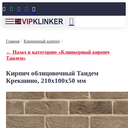





/
/
Главная
Клинкерный кирпич
← Назад в категорию «Клинкерный кирпич
Тандем»
Кирпич облицовочный Тандем
Крекшино, 210x100x50 мм