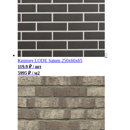
Кирпич LODE Saturn 250x60x65
119.9
₽
/ шт
5995 ₽ / м2