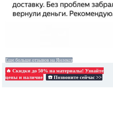
Еще больше отзывов на Яндексе
🔥 Скидки до 50% на материалы! Узнайте
цены и наличие
☎️ Позвоните сейчас >>