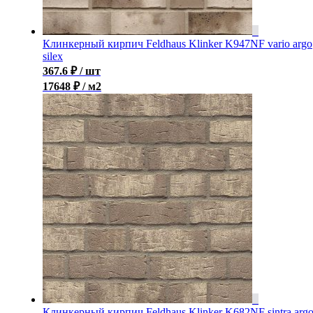
Клинкерный кирпич Feldhaus Klinker K947NF vario argo
silex
367.6
₽
/ шт
17648 ₽ / м2
Клинкерный кирпич Feldhaus Klinker K682NF sintra arg