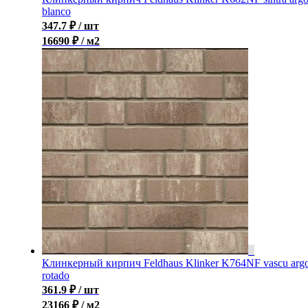
blanco
347.7
₽
/ шт
16690 ₽ / м2
Клинкерный кирпич Feldhaus Klinker K764NF vascu arg
rotado
361.9
₽
/ шт
23166 ₽ / м2