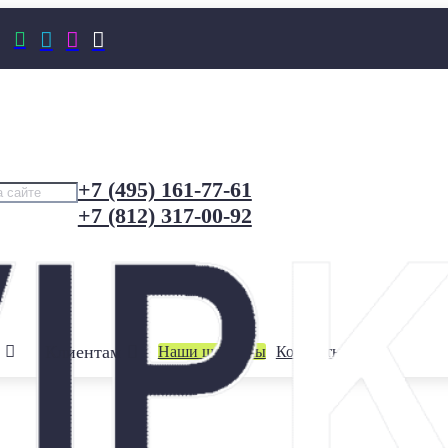




+7 (495) 161-77-61
+7 (812) 317-00-92
Клиентам
Наши шоурумы
Контакты