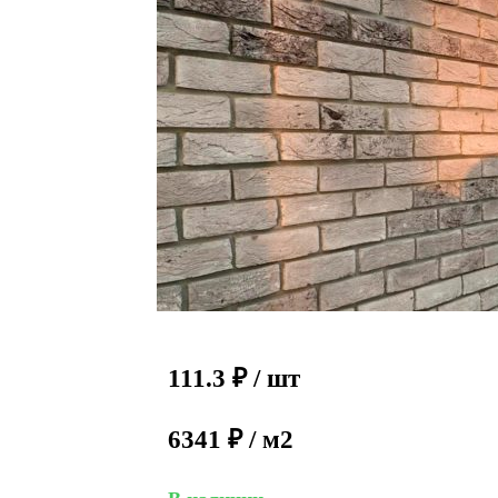
111.3
₽
/ шт
6341 ₽ / м2