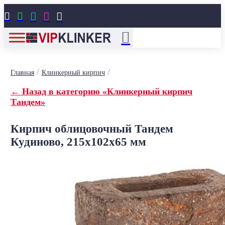





/
/
Главная
Клинкерный кирпич
← Назад в категорию «Клинкерный кирпич
Тандем»
Кирпич облицовочный Тандем
Кудиново, 215x102x65 мм