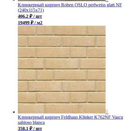
Клинкерный кирпич Roben OSLO perlweiss glatt NF
(240x115x71)
406.2
₽
/ шт
19499 ₽ / м2
Клинкерный кирпич Feldhaus Klinker K762NF Vascu
sabioso blanca
358.1
₽
/ шт