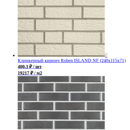
Клинкерный кирпич Roben ISLAND NF (240x115x71)
400.3
₽
/ шт
19217 ₽ / м2