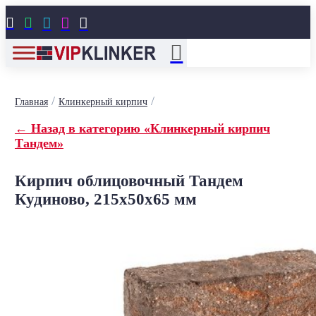





/
/
Главная
Клинкерный кирпич
← Назад в категорию «Клинкерный кирпич
Тандем»
Кирпич облицовочный Тандем
Кудиново, 215x50x65 мм