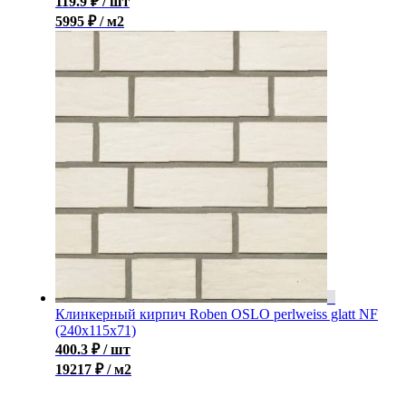
119.9
₽
/ шт
5995 ₽ / м2
Клинкерный кирпич Roben OSLO perlweiss glatt NF
(240x115x71)
400.3
₽
/ шт
19217 ₽ / м2