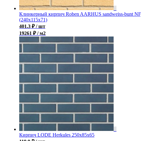
Клинкерный кирпич Roben AARHUS sandweiss-bunt NF
(240х115х71)
401.3
₽
/ шт
19261 ₽ / м2
Кирпич LODE Herkules 250x85x65