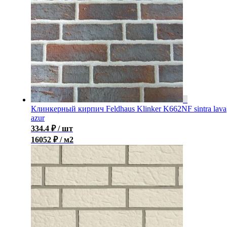
Клинкерный кирпич Feldhaus Klinker K662NF sintra lava
azur
334.4
₽
/ шт
16052 ₽ / м2