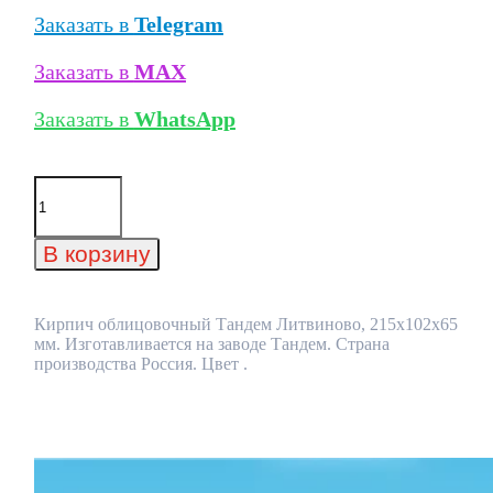
Заказать в
Telegram
Заказать в
MAX
Заказать в
WhatsApp
Количество
товара
Кирпич
облицовочный
В корзину
Тандем
Литвиново,
215x102x65
мм
Кирпич облицовочный Тандем Литвиново, 215x102x65
мм. Изготавливается на заводе Тандем. Страна
производства Россия. Цвет .