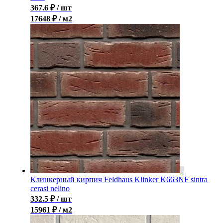
367.6
₽
/ шт
17648 ₽ / м2
Клинкерный кирпич Feldhaus Klinker K663NF sintra
cerasi nelino
332.5
₽
/ шт
15961 ₽ / м2