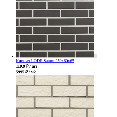
Кирпич LODE Saturn 250x60x65
119.9
₽
/ шт
5995 ₽ / м2