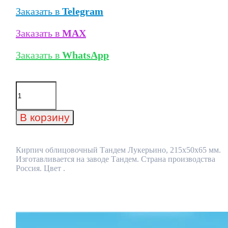
Заказать в
Telegram
Заказать в
MAX
Заказать в
WhatsApp
Количество
товара
Кирпич
облицовочный
В корзину
Тандем
Лукерьино,
215x50x65
мм
Кирпич облицовочный Тандем Лукерьино, 215x50x65 мм.
Изготавливается на заводе Тандем. Страна производства
Россия. Цвет .