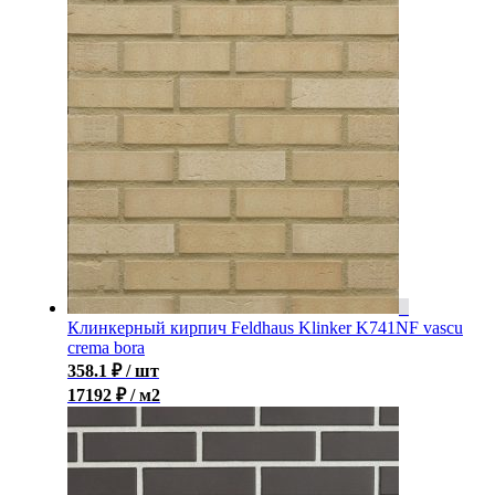
Клинкерный кирпич Feldhaus Klinker K741NF vascu
crema bora
358.1
₽
/ шт
17192 ₽ / м2