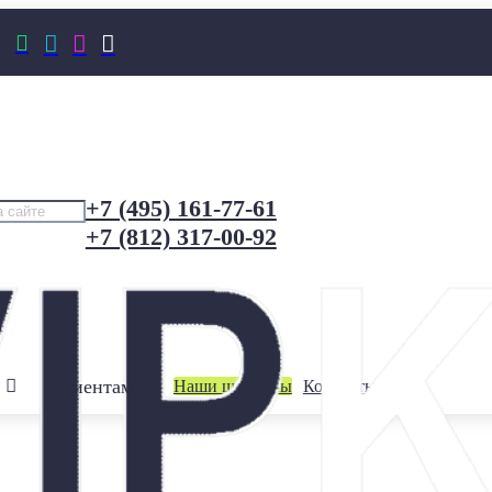




+7 (495) 161-77-61
+7 (812) 317-00-92
Клиентам
Наши шоурумы
Контакты