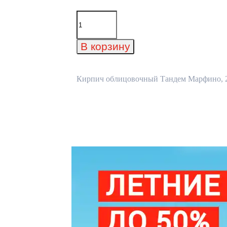
Количество
товара
Кирпич
облицовочный
В корзину
Тандем
Марфино,
215x102x65
мм
Кирпич облицовочный Тандем Марфино, 215