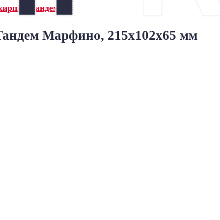
кирпич Тандем»
андем Марфино, 215x102x65 мм