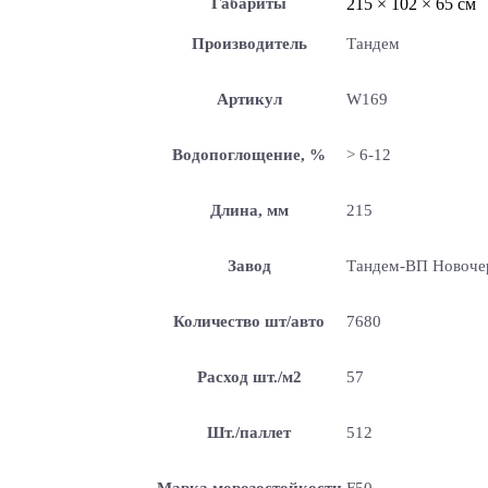
Габариты
215 × 102 × 65 см
Производитель
Тандем
Артикул
W169
Водопоглощение, %
> 6-12
Длина, мм
215
Завод
Тандем-ВП Новоче
Количество шт/авто
7680
Расход шт./м2
57
Шт./паллет
512