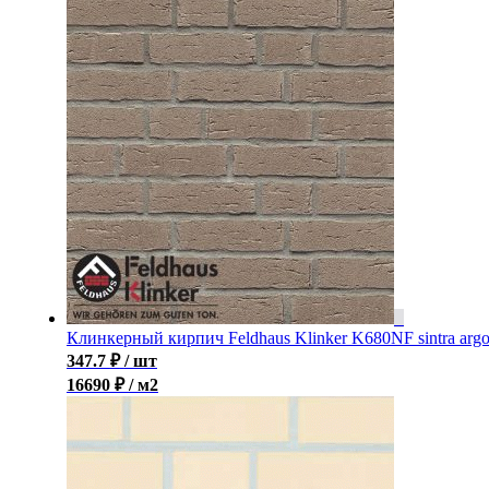
Клинкерный кирпич Feldhaus Klinker K680NF sintra arg
347.7
₽
/ шт
16690 ₽ / м2