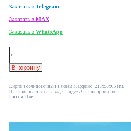
Заказать в
Telegram
Заказать в
MAX
Заказать в
WhatsApp
Количество
товара
Кирпич
облицовочный
В корзину
Тандем
Марфино,
215x50x65
мм
Кирпич облицовочный Тандем Марфино, 215x50x65 мм.
Изготавливается на заводе Тандем. Страна производства
Россия. Цвет .