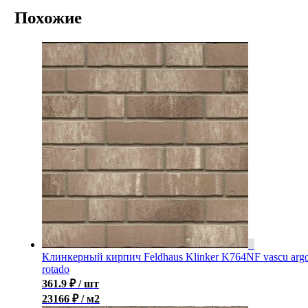
Похожие
Клинкерный кирпич Feldhaus Klinker K764NF vascu arg
rotado
361.9
₽
/ шт
23166 ₽ / м2