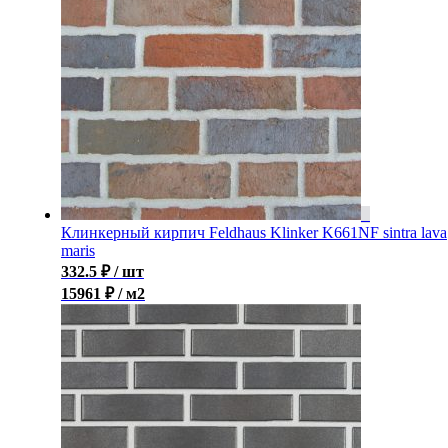
Клинкерный кирпич Feldhaus Klinker K661NF sintra lava
maris
332.5
₽
/ шт
15961 ₽ / м2