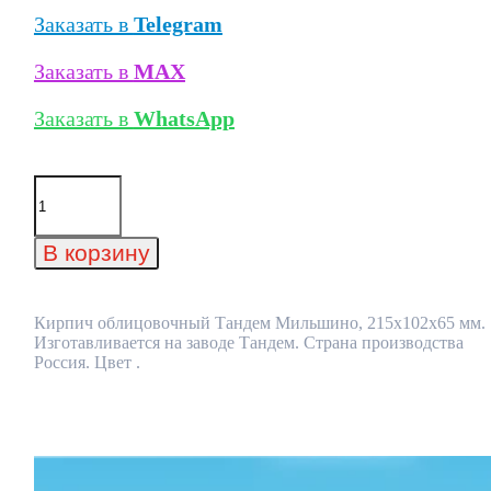
Заказать в
Telegram
Заказать в
MAX
Заказать в
WhatsApp
Количество
товара
Кирпич
облицовочный
В корзину
Тандем
Мильшино,
215x102x65
мм
Кирпич облицовочный Тандем Мильшино, 215x102x65 мм.
Изготавливается на заводе Тандем. Страна производства
Россия. Цвет .